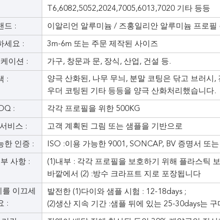
T6,6082,5052,2024,7005,6013,7020 기타 등등
드 :
이알리언 알루미늄 / 즈홍일리안 알루미늄 프로필
세요 :
3m-6m 또는 주문 제작된 사이즈
케이션 :
가구, 창문과 문, 장식, 산업, 건설 등.
양극 산화된, 나무 무늬, 분말 코팅은 닦고 브러시
색 :
우더 코팅된 기타 등등을 양극 산화처리했습니다.
Q :
각각 프로필을 위한 500KG
서비스 :
고객 계획된 그림 또는 샘플을 기반으로
한 인증 :
ISO :이용 가능한 9001, SONCAP, BV 증명서
부 사항 :
(1)내부 : 각각 프로필을 보호하기 위해 플라스틱 
바깥에서 (2) :방수 크라프트 지로 포장됩니다
지를 이끄세
발전한 (1)다이와 샘플 시험 : 12-18days ;
요 :
(2)생산 지속 기간 :샘플 뒤에 있는 25-30days