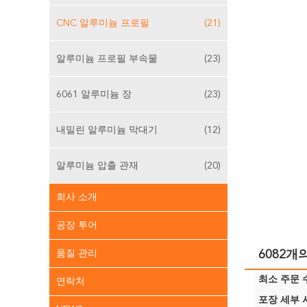
CNC 알루미늄 프로필
(21)
알루미늄 프로필 부속물
(23)
6061 알루미늄 장
(23)
내밀린 알루미늄 막대기
(12)
알루미늄 압출 관재
(20)
회사 소개
공장 투어
품질 관리
6082개
최소 주문 수
연락처
포장 세부 사