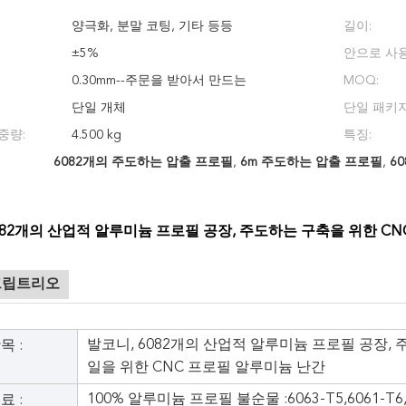
양극화, 분말 코팅, 기타 등등
길이:
±5%
안으로 사용
0.30mm--주문을 받아서 만드는
MOQ:
단일 개체
단일 패키지
중량:
4.500 kg
특징:
6082개의 주도하는 압출 프로필
,
6m 주도하는 압출 프로필
,
6
082개의 산업적 알루미늄 프로필 공장, 주도하는 구축을 위한 C
크립트리오
발코니, 6082개의 산업적 알루미늄 프로필 공장,
목 :
일을 위한 CNC 프로필 알루미늄 난간
100% 알루미늄 프로필 불순물 :6063-T5,6061-T6,6
료 :