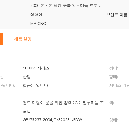
3000 톤 / 톤 월간 구축 알루미늄 프로파일
상하이
브랜드 이름:
MV-CNC
제품 설명
4000의 시리즈
성미:
션:
산업
형태:
아닙니다:
합금은 입니다
서비스 가공
철도 미닫이 문을 위한 양력 CNC 알루미늄 프
색:
로필
GB/75237-2004,Q/320281/PDW
상태: