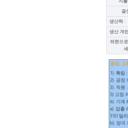
지불 
결산
생산력 :
생산 개런
좌현으로
세
공장, 고
1). 확립
2). 공
3). 직
5) 고정 자
6). 기계 
a). 압
350 밀
b). 양