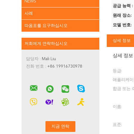
NEWS
공급 능력 :
사례
원래 장소:
모델 번호:
따옴표를 요구하십시오
상세 정보
저희에게 연락하십시오
상세 정보
담당자 :
Mali Liu
전화 번호 :
+86 19916730978
등급:
애플리케이
합금 또는 
이름:
표준: