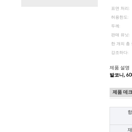
표면 처리:
허용한도:
두께:
판매 유닛:
한 개의 총 
강조하다:
제품 설명
발코니, 6
제품 데
항
재