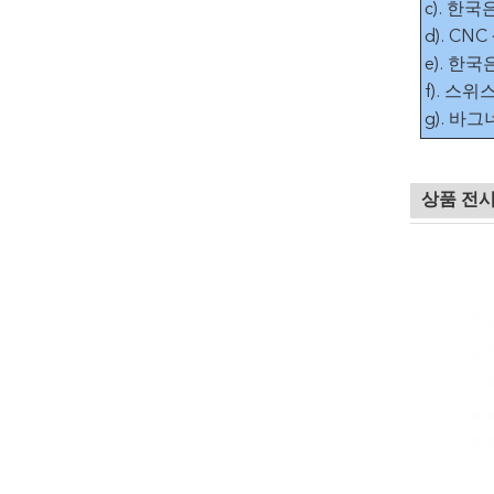
c). 한
d). C
e). 한
f). 스
g). 바
상품 전