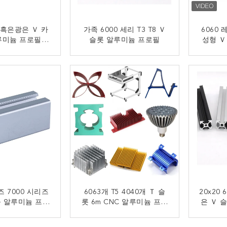
 흑은광은 Ｖ 카
가족 6000 세리 T3 T8 Ｖ
6060
루미늄 프로필을
슬롯 알루미늄 프로필
성형 Ｖ
처리했습니다
금 연락
지금 연락
즈 7000 시리즈
6063개 T5 4040개 Ｔ 슬
20x20 
구축 알루미늄 프로
롯 6m CNC 알루미늄 프로
은 Ｖ 
필
필을 사각처리하세요
금 연락
지금 연락