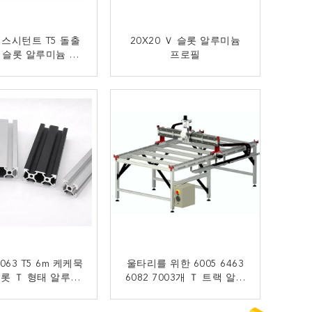
 레스시턴트 T5 돌출
20X20 Ｖ 슬롯 알루미늄
 슬롯 알루미늄 프
프로필
로필 부식
지금 연락
지금 연락
6063 T5 6m 케케묵
울타리를 위한 6005 6463
슬롯 Ｔ 형태 알루미
6082 7003개 Ｔ 트랙 알루
늄 프로필
미늄 프로파일 섹션
지금 연락
지금 연락