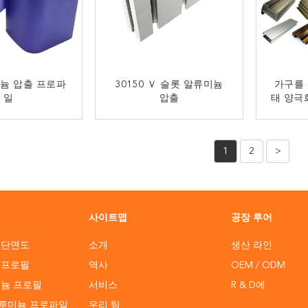
미늄 압출 프로파
30150 Ｖ 슬롯 알류미늄
가구를 
일
압출
태 양극
금 연락
지금 연락
1
2
>
사이트맵
공장 투어
 단면도
소개
생산 라인
 프로필
역사
OEM / ODM
미늄 프로필
서비스
R & D에
루미늄 프로파일
우리 팀