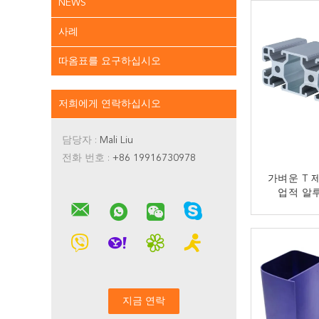
NEWS
사례
따옴표를 요구하십시오
저희에게 연락하십시오
담당자 :
Mali Liu
전화 번호 :
+86 19916730978
가벼운 T 제
업적 알
지