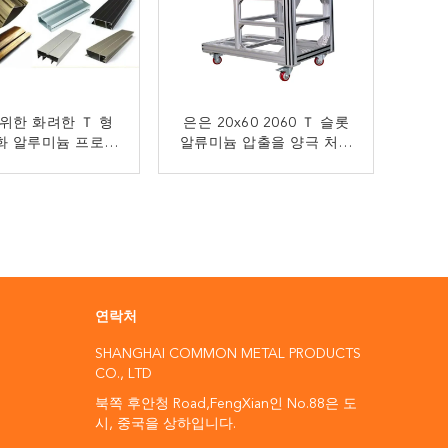
위한 화려한 Ｔ 형
은은 20x60 2060 Ｔ 슬롯
화 알루미늄 프로파
알류미늄 압출을 양극 처리
일
했습니다
지금 연락
지금 연락
연락처
SHANGHAI COMMON METAL PRODUCTS
CO., LTD
북쪽 후안청 Road,FengXian인 No.88은 도
시, 중국을 상하입니다.