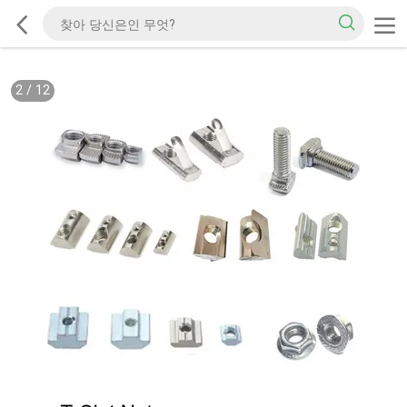
2
/
12