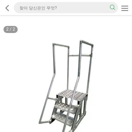
2
/
2